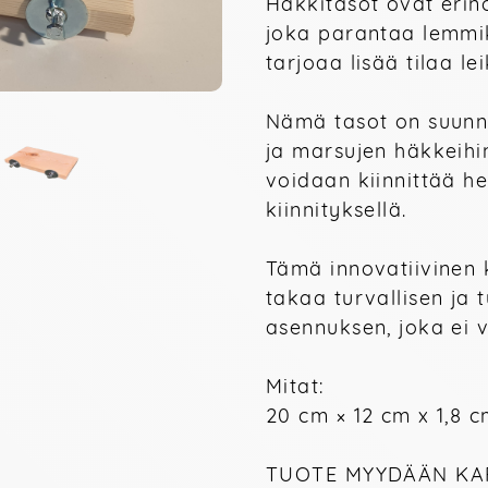
Häkkitasot ovat erino
joka parantaa lemmik
tarjoaa lisää tilaa lei
Nämä tasot on suunnit
ja marsujen häkkeihin
voidaan kiinnittää hel
kiinnityksellä. 
Tämä innovatiivinen k
takaa turvallisen ja 
asennuksen, joka ei va
Mitat:

20 cm × 12 cm x 1,8 c
TUOTE MYYDÄÄN KAP