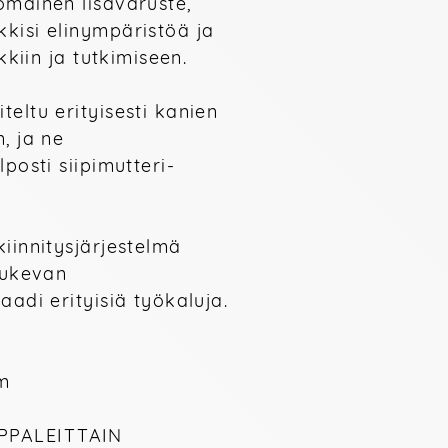
mainen lisävaruste, 
kisi elinympäristöä ja 
kkiin ja tutkimiseen. 
eltu erityisesti kanien 
, ja ne 
posti siipimutteri-
iinnitysjärjestelmä 
tukevan 
adi erityisiä työkaluja.

m

PALEITTAIN 