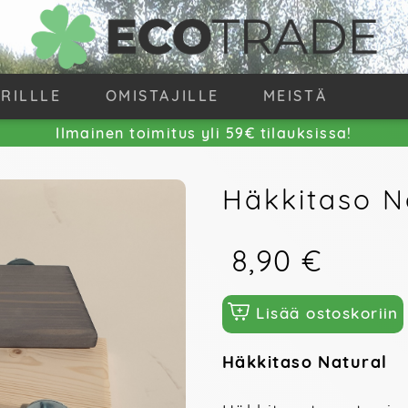
IRILLLE
OMISTAJILLE
MEISTÄ
Ilmainen toimitus yli 59€ tilauksissa!
Häkkitaso N
8,90 €
Lisää ostoskoriin
Häkkitaso Natural