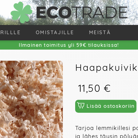
IRILLLE
OMISTAJILLE
MEISTÄ
Ilmainen toimitus yli 59€ tilauksissa!
Haapakuivik
11,50 €
Lisää ostoskoriin
Tarjoa lemmikillesi 
ja lähes täysin pölyä