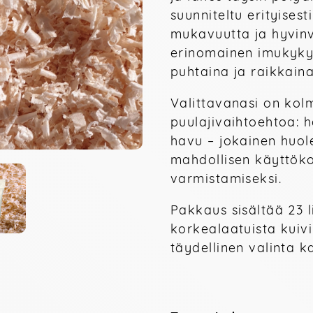
suunniteltu erityisest
mukavuutta ja hyvinvo
erinomainen imukyky 
puhtaina ja raikkaina
Valittavanasi on kolm
puulajivaihtoehtoa: 
havu – jokainen huole
mahdollisen käyttök
varmistamiseksi.
Pakkaus sisältää 23 li
korkealaatuista kuivi
täydellinen valinta ka