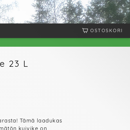
OSTOSKORI
e 23 L
parasta! Tämä laadukas 
mätön kuivike on 