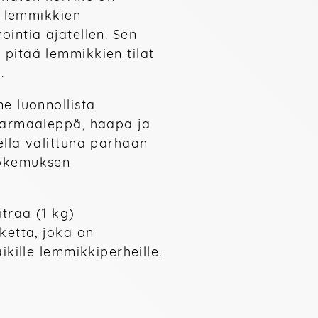
i lemmikkien 
intia ajatellen. Sen 
pitää lemmikkien tilat 
.
e luonnollista 
harmaaleppä, haapa ja 
lla valittuna parhaan 
okemuksen 
traa (1 kg) 
ketta, joka on 
ikille lemmikkiperheille.