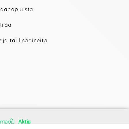
 haapapuusta
itraa
eja tai lisäaineita