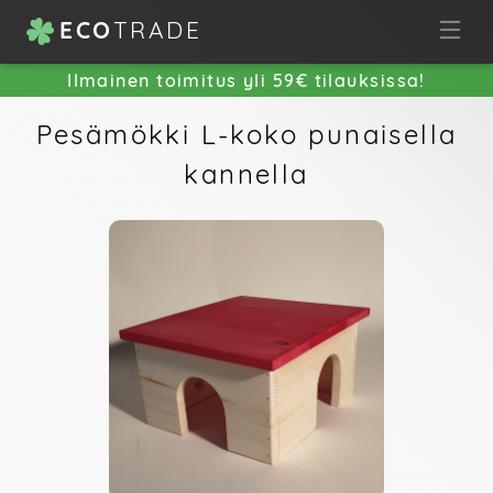
ECO
TRADE
Ilmainen toimitus yli 59€ tilauksissa!
Pesämökki L-koko punaisella
kannella