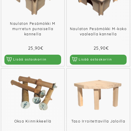
Naulaton Pesämökki M
murretun punaisella
Naulaton Pesämökki M-koko
kannella
vaalealla kannella
25,90€
25,90€
Lisää ostoskoriin
Lisää ostoskoriin
Oksa Kiinnikkeellä
Taso Irroitettavilla Jaloilla