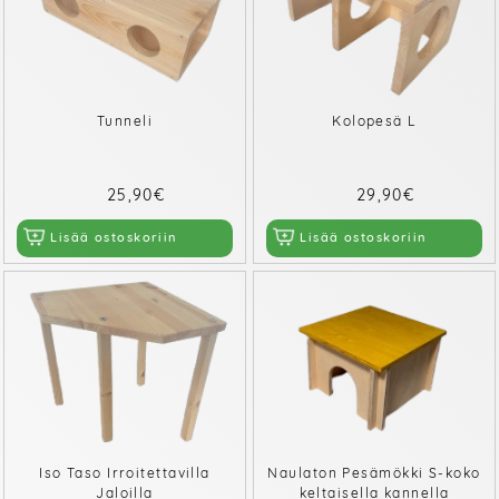
Tunneli
Kolopesä L
25,90€
29,90€
Lisää ostoskoriin
Lisää ostoskoriin
Iso Taso Irroitettavilla
Naulaton Pesämökki S-koko
Jaloilla
keltaisella kannella