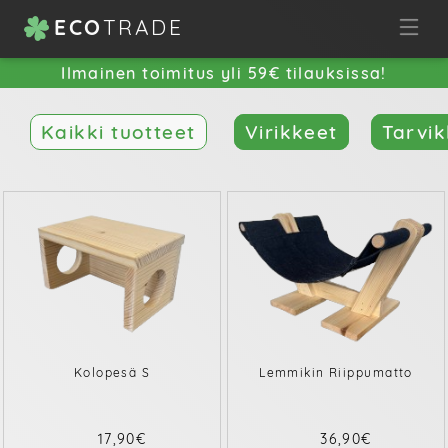
ECO
TRADE
Ilmainen toimitus yli 59€ tilauksissa!
Kaikki tuotteet
Virikkeet
Tarvik
Kolopesä S
Lemmikin Riippumatto
17,90€
36,90€