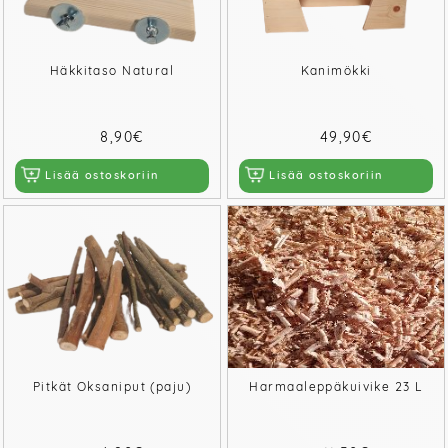
Häkkitaso Natural
Kanimökki
8,90€
49,90€
Lisää ostoskoriin
Lisää ostoskoriin
Pitkät Oksaniput (paju)
Harmaaleppäkuivike 23 L